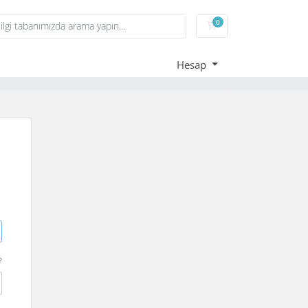
0
Sepet
Hesap
?